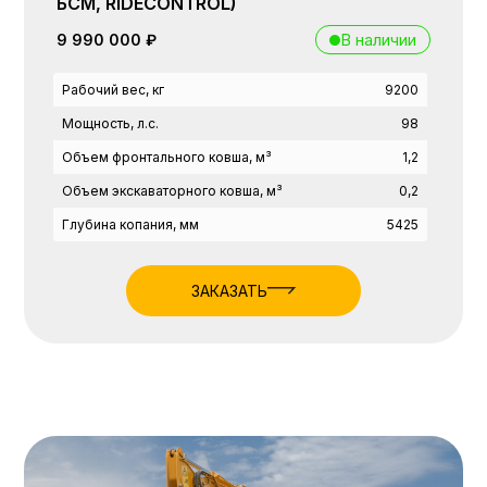
БСМ, RIDECONTROL)
В наличии
9 990 000 ₽
Рабочий вес, кг
9200
Мощность, л.с.
98
Объем фронтального ковша, м³
1,2
Объем экскаваторного ковша, м³
0,2
Глубина копания, мм
5425
ЗАКАЗАТЬ