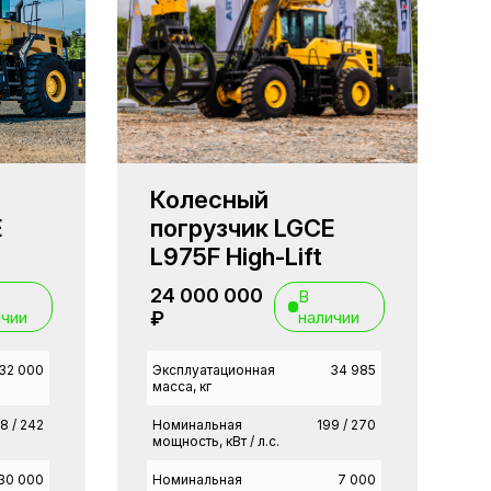
Колесный
E
погрузчик LGCE
L975F High-Lift
24 000 000
В
ичии
₽
наличии
32 000
Эксплуатационная
34 985
масса, кг
8 / 242
Номинальная
199 / 270
мощность, кВт / л.с.
30 000
Номинальная
7 000