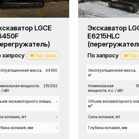
кскаватор LGCE
Экскаватор LG
6450F
E6215HLC
перегружатель)
(перегружател
 запросу
По запросу
Под заказ
Под 
сплуатационная масса,
44350
Эксплуатационная масса,
кг
минальная мощность
215/292
Номинальная
1
. / кВт
мощность л.с. / кВт
ъем экскаваторного ковша,
-
Объем экскаваторного ко
м³
ла копания, кН
-
Сила копания, кН
убина копания, мм
-
Глубина копания, мм