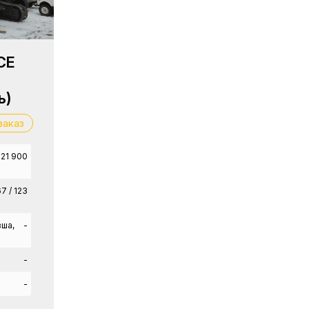
CE
ь)
заказ
21 900
67 / 123
вша,
-
-
-