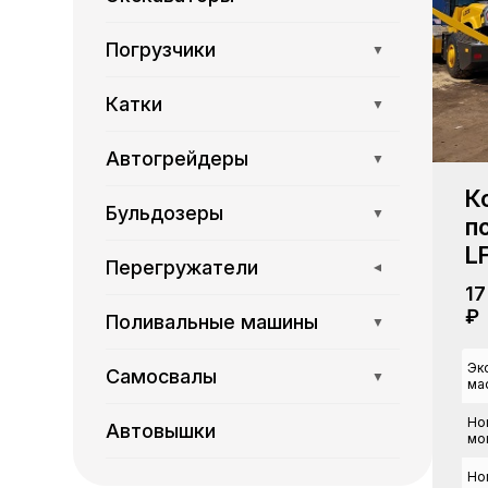
Погрузчики
▼
Катки
▼
Автогрейдеры
▼
К
Бульдозеры
▼
п
L
Перегружатели
▼
17
₽
Поливальные машины
▼
Эк
Самосвалы
▼
мас
Но
Автовышки
мощ
Но