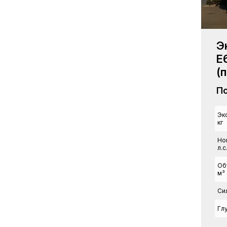
Э
E
(
По
Эк
кг
Но
л.с
Об
м³
Си
Гл