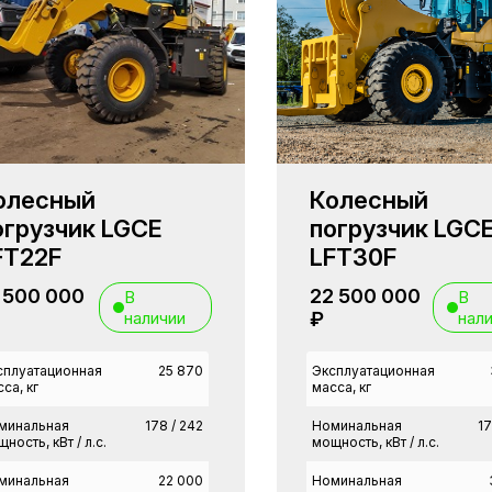
олесный
Колесный
огрузчик LGCE
погрузчик LGC
FT22F
LFT30F
 500 000
22 500 000
В
В
наличии
₽
нал
сплуатационная
25 870
Эксплуатационная
са, кг
масса, кг
минальная
178 / 242
Номинальная
17
ность, кВт / л.с.
мощность, кВт / л.с.
минальная
22 000
Номинальная