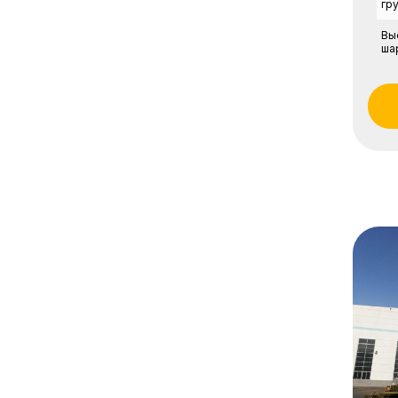
гр
Вы
ша