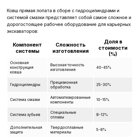
Ковш прямая лопата в сборе с гидроцилиндрами и
системой смазки представляет собой самое сложное и
дорогостоящее рабочее оборудование для карьерных
экскаваторов:
Доля в
Компонент
Сложность
стоимости
системы
изготовления
(%)
Основная
Высокая точность
конструкция
40-45%
изготовления
ковша
Прецизионная
Гидроцилиндры
25-30%
обработка
Автоматизированные
Система смазки
10-15%
компоненты
Специальные
Система зубьев
8-12%
сплавы
Дополнительная
Твердосплавные
5-8%
защита
материалы