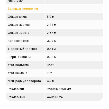
кисти/руки
Единицы измерения
Общая длина
5,9 м
Общая ширина
2,44 м
Общая высота
2,67 м
Колесная база
3,07 м
Дорожный просвет
0,41 м
Ширина кабины
0,98 м
Угол подъема
12,5°
Угол наклона
112°
Мин. радиус поворота
4,2 м
Размер вил
1200x125x50 мм
Размер шин
440/80-24