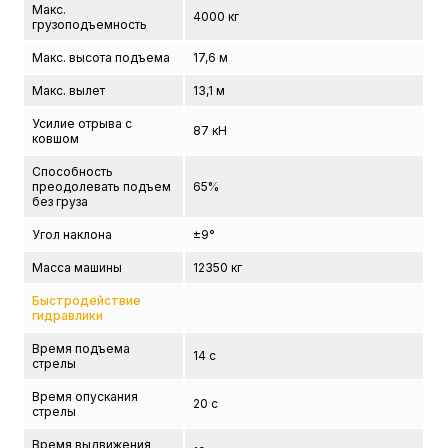
Макс.
4000 кг
грузоподъемность
Макс. высота подъема
17,6 м
Макс. вылет
13,1 м
Усилие отрыва с
87 кН
ковшом
Способность
преодолевать подъем
65%
без груза
Угол наклона
±9°
Масса машины
12350 кг
Быстродействие
гидравлики
Время подъема
14 с
стрелы
Время опускания
20 с
стрелы
Время выдвижения