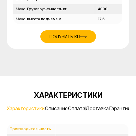
Макс. Грузоподъемность кг.
4000
Макс. высота подъема м
17,6
ПОЛУЧИТЬ КП
ХАРАКТЕРИСТИКИ
Характеристики
Описание
Оплата
Доставка
Гарантия
Л
Производительность